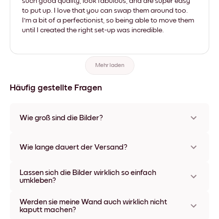
such good quality, look fabulous, and are super easy
to put up. I love that you can swap them around too.
I'm a bit of a perfectionist, so being able to move them
until I created the right set-up was incredible.
Mehr laden
Häufig gestellte Fragen
Wie groß sind die Bilder?
Die Formate starten bei 21x28 cm und gehen bis 56x112 cm.
Erhältlich in verschiedenen Materialien und Rahmenfarben,
Wie lange dauert der Versand?
einschließlich rahmenloser Optionen und Leinwänden.
In der Regel dauert der Versand ca. eine Woche. In manchen
Lassen sich die Bilder wirklich so einfach
Ländern bieten wir auch Expressversand an. Den Trackinglink
umkleben?
bekommst Du nach Bestellaufgabe zugeschickt.
Kinderleicht! Sie sind dafür gemacht, sich mehrfach
Werden sie meine Wand auch wirklich nicht
umpositionieren zu lassen, ohne die Wände dabei zu
kaputt machen?
beschädigen.