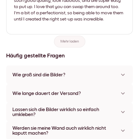
such good quality, look fabulous, and are super easy
to put up. I love that you can swap them around too.
I'm a bit of a perfectionist, so being able to move them
until I created the right set-up was incredible.
Mehr laden
Häufig gestellte Fragen
Wie groß sind die Bilder?
Die Formate starten bei 21x28 cm und gehen bis 56x112 cm.
Erhältlich in verschiedenen Materialien und Rahmenfarben,
Wie lange dauert der Versand?
einschließlich rahmenloser Optionen und Leinwänden.
In der Regel dauert der Versand ca. eine Woche. In manchen
Lassen sich die Bilder wirklich so einfach
Ländern bieten wir auch Expressversand an. Den Trackinglink
umkleben?
bekommst Du nach Bestellaufgabe zugeschickt.
Kinderleicht! Sie sind dafür gemacht, sich mehrfach
Werden sie meine Wand auch wirklich nicht
umpositionieren zu lassen, ohne die Wände dabei zu
kaputt machen?
beschädigen.