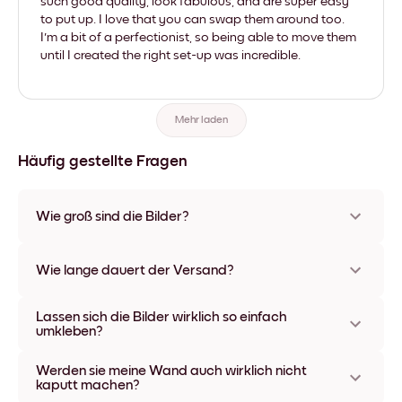
such good quality, look fabulous, and are super easy
to put up. I love that you can swap them around too.
I'm a bit of a perfectionist, so being able to move them
until I created the right set-up was incredible.
Mehr laden
Häufig gestellte Fragen
Wie groß sind die Bilder?
Die Formate starten bei 21x28 cm und gehen bis 56x112 cm.
Erhältlich in verschiedenen Materialien und Rahmenfarben,
Wie lange dauert der Versand?
einschließlich rahmenloser Optionen und Leinwänden.
In der Regel dauert der Versand ca. eine Woche. In manchen
Lassen sich die Bilder wirklich so einfach
Ländern bieten wir auch Expressversand an. Den Trackinglink
umkleben?
bekommst Du nach Bestellaufgabe zugeschickt.
Kinderleicht! Sie sind dafür gemacht, sich mehrfach
Werden sie meine Wand auch wirklich nicht
umpositionieren zu lassen, ohne die Wände dabei zu
kaputt machen?
beschädigen.