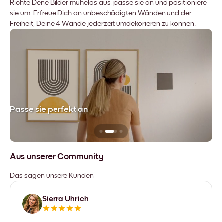
Richte Dene Bilder mühelos aus, passe sie an und positioniere
sie um. Erfreue Dich an unbeschädigten Wänden und der
Freiheit, Deine 4 Wände jederzeit umdekorieren zu können.
Passe sie perfekt an
Si
Aus unserer Community
Das sagen unsere Kunden
Sierra Uhrich