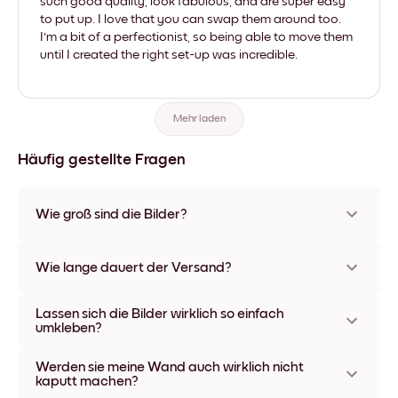
such good quality, look fabulous, and are super easy
to put up. I love that you can swap them around too.
I'm a bit of a perfectionist, so being able to move them
until I created the right set-up was incredible.
Mehr laden
Häufig gestellte Fragen
Wie groß sind die Bilder?
Die Formate starten bei 21x28 cm und gehen bis 56x112 cm.
Erhältlich in verschiedenen Materialien und Rahmenfarben,
Wie lange dauert der Versand?
einschließlich rahmenloser Optionen und Leinwänden.
In der Regel dauert der Versand ca. eine Woche. In manchen
Lassen sich die Bilder wirklich so einfach
Ländern bieten wir auch Expressversand an. Den Trackinglink
umkleben?
bekommst Du nach Bestellaufgabe zugeschickt.
Kinderleicht! Sie sind dafür gemacht, sich mehrfach
Werden sie meine Wand auch wirklich nicht
umpositionieren zu lassen, ohne die Wände dabei zu
kaputt machen?
beschädigen.