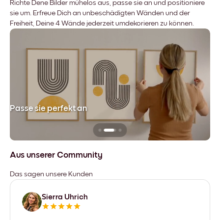
Richte Dene Bilder mühelos aus, passe sie an und positioniere
sie um. Erfreue Dich an unbeschädigten Wänden und der
Freiheit, Deine 4 Wände jederzeit umdekorieren zu können.
Passe sie perfekt an
Si
Aus unserer Community
Das sagen unsere Kunden
Sierra Uhrich