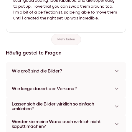
such good quality, look fabulous, and are super easy
to put up. I love that you can swap them around too.
I'm a bit of a perfectionist, so being able to move them
until I created the right set-up was incredible.
Mehr laden
Häufig gestellte Fragen
Wie groß sind die Bilder?
Die Formate starten bei 21x28 cm und gehen bis 56x112 cm.
Erhältlich in verschiedenen Materialien und Rahmenfarben,
Wie lange dauert der Versand?
einschließlich rahmenloser Optionen und Leinwänden.
In der Regel dauert der Versand ca. eine Woche. In manchen
Lassen sich die Bilder wirklich so einfach
Ländern bieten wir auch Expressversand an. Den Trackinglink
umkleben?
bekommst Du nach Bestellaufgabe zugeschickt.
Kinderleicht! Sie sind dafür gemacht, sich mehrfach
Werden sie meine Wand auch wirklich nicht
umpositionieren zu lassen, ohne die Wände dabei zu
kaputt machen?
beschädigen.