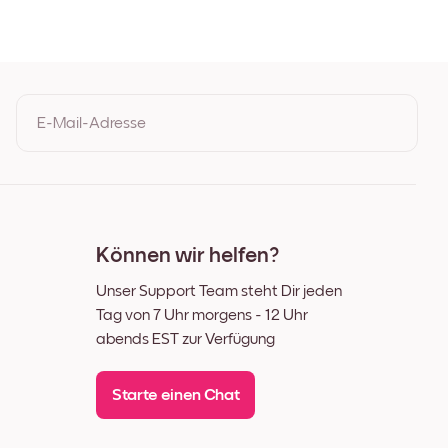
lz
hwarz
ß
lnuss
E-Mail-Adresse
d
Durch Ihre Anmeldung geben Sie Ihre Einwilligung zu den
Nutzungsbedingungen und der Datenschutzrichtlinie von Mixtiles
Können wir helfen?
Unser Support Team steht Dir jeden
Tag von 7 Uhr morgens - 12 Uhr
abends EST zur Verfügung
Starte einen Chat