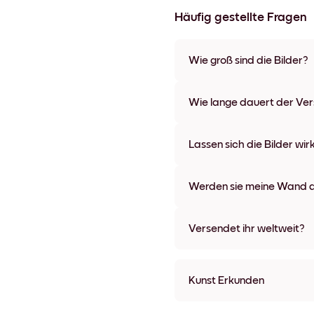
Häufig gestellte Fragen
Wie groß sind die Bilder?
Die Formate starten bei 21x28
verschiedenen Materialien un
Wie lange dauert der Ve
Optionen und Leinwänden.
In der Regel dauert der Vers
wir auch Expressversand an. 
Lassen sich die Bilder wir
Bestellaufgabe zugeschickt.
Kinderleicht! Sie sind dafür 
lassen, ohne die Wände dabei
Werden sie meine Wand a
Nein, Mixtiles hinterlassen ke
Versendet ihr weltweit?
Ja, wir liefern in fast alle Länd
Kunst Erkunden
Nemo Studio No.2 Ungera