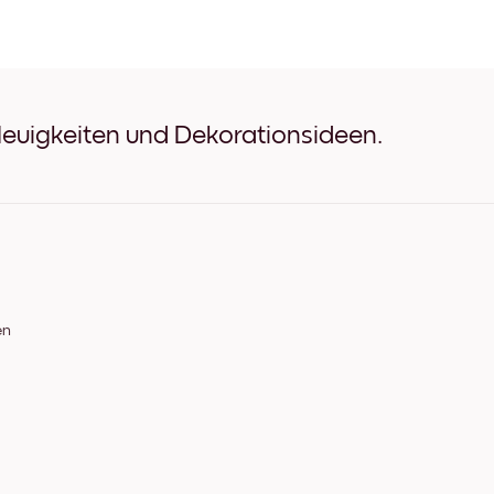
Nemo Studio No.2 Schwarz
Nemo Studio No.2 Weiß
Nemo Studio No.2 Eichenho
Nemo Studio No.2 Breit Sc
Nemo Studio No.2 Breit Wei
Nemo Studio No.2 Breit Wa
Neuigkeiten und Dekorationsideen.
Nemo Studio No.2 Leinwan
en