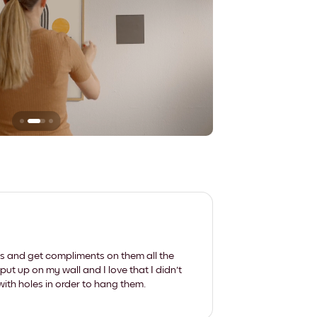
Sie hinterlassen ke
les and get compliments on them all the
put up on my wall and I love that I didn't
th holes in order to hang them.