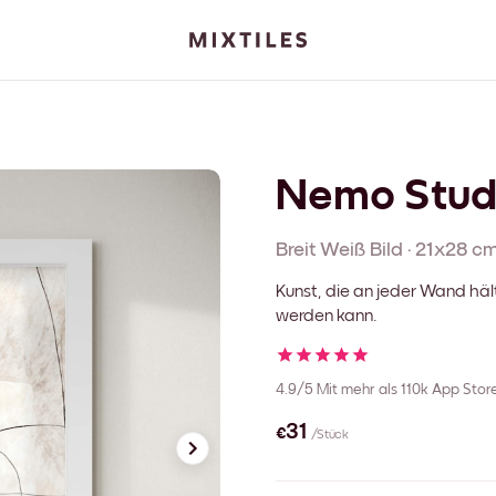
Nemo Stud
Breit Weiß
Bild
·
21x28 c
Kunst, die an jeder Wand häl
werden kann.
4.9/5
Mit mehr als 110k App Sto
€31
/Stück