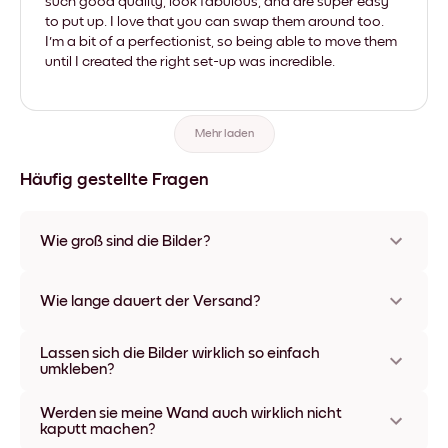
such good quality, look fabulous, and are super easy
to put up. I love that you can swap them around too.
I'm a bit of a perfectionist, so being able to move them
until I created the right set-up was incredible.
Mehr laden
Häufig gestellte Fragen
Wie groß sind die Bilder?
Die Formate starten bei 21x28 cm und gehen bis 56x112 cm.
Erhältlich in verschiedenen Materialien und Rahmenfarben,
Wie lange dauert der Versand?
einschließlich rahmenloser Optionen und Leinwänden.
In der Regel dauert der Versand ca. eine Woche. In manchen
Lassen sich die Bilder wirklich so einfach
Ländern bieten wir auch Expressversand an. Den Trackinglink
umkleben?
bekommst Du nach Bestellaufgabe zugeschickt.
Kinderleicht! Sie sind dafür gemacht, sich mehrfach
Werden sie meine Wand auch wirklich nicht
umpositionieren zu lassen, ohne die Wände dabei zu
kaputt machen?
beschädigen.