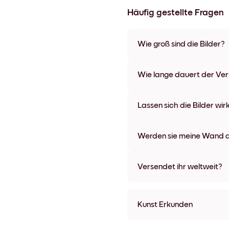
Häufig gestellte Fragen
Wie groß sind die Bilder?
Die Formate starten bei 21x28
verschiedenen Materialien un
Wie lange dauert der Ve
Optionen und Leinwänden.
In der Regel dauert der Vers
wir auch Expressversand an. 
Lassen sich die Bilder wir
Bestellaufgabe zugeschickt.
Kinderleicht! Sie sind dafür 
lassen, ohne die Wände dabei
Werden sie meine Wand a
Nein, Mixtiles hinterlassen ke
Versendet ihr weltweit?
Ja, wir liefern in fast alle Länd
Kunst Erkunden
St. Michel in clear sky Ung