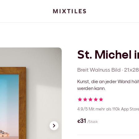
St. Michel 
Breit Walnuss
Bild
·
21x28
Kunst, die an jeder Wand häl
werden kann.
4.9/5
Mit mehr als 110k App Sto
€31
/Stück