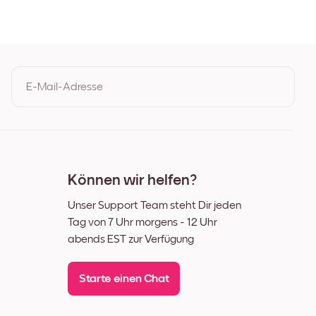
arz
enholz
t Schwarz
 Weiß
t Walnuss
E-Mail-Adresse
nwand
Durch Ihre Anmeldung geben Sie Ihre Einwilligung zu den
Nutzungsbedingungen und der Datenschutzrichtlinie von Mixtiles
Können wir helfen?
Unser Support Team steht Dir jeden
Tag von 7 Uhr morgens - 12 Uhr
abends EST zur Verfügung
Starte einen Chat