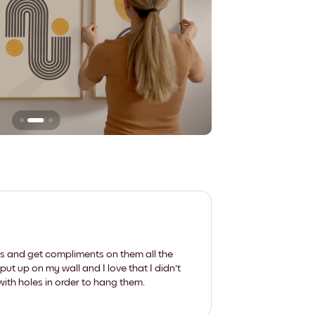
Sie hinterlassen ke
les and get compliments on them all the
put up on my wall and I love that I didn't
th holes in order to hang them.