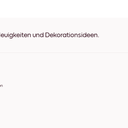
St. Michel in clear sky Schw
St. Michel in clear sky Weiß
St. Michel in clear sky Eich
St. Michel in clear sky Brei
St. Michel in clear sky Breit
St. Michel in clear sky Brei
Neuigkeiten und Dekorationsideen.
St. Michel in clear sky Lei
en