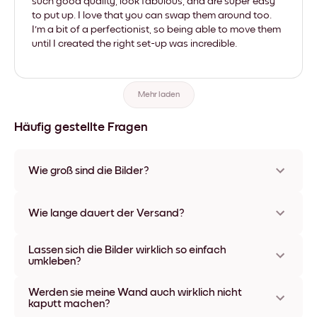
such good quality, look fabulous, and are super easy
to put up. I love that you can swap them around too.
I'm a bit of a perfectionist, so being able to move them
until I created the right set-up was incredible.
Mehr laden
Häufig gestellte Fragen
Wie groß sind die Bilder?
Die Formate starten bei 21x28 cm und gehen bis 56x112 cm.
Erhältlich in verschiedenen Materialien und Rahmenfarben,
Wie lange dauert der Versand?
einschließlich rahmenloser Optionen und Leinwänden.
In der Regel dauert der Versand ca. eine Woche. In manchen
Lassen sich die Bilder wirklich so einfach
Ländern bieten wir auch Expressversand an. Den Trackinglink
umkleben?
bekommst Du nach Bestellaufgabe zugeschickt.
Kinderleicht! Sie sind dafür gemacht, sich mehrfach
Werden sie meine Wand auch wirklich nicht
umpositionieren zu lassen, ohne die Wände dabei zu
kaputt machen?
beschädigen.