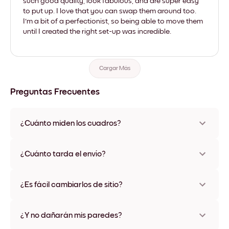
such good quality, look fabulous, and are super easy
to put up. I love that you can swap them around too.
I'm a bit of a perfectionist, so being able to move them
until I created the right set-up was incredible.
Cargar Más
Preguntas Frecuentes
¿Cuánto miden los cuadros?
Los tamaños varían de 21x28 cm a 56x112 cm. Disponible en
varios materiales y colores de marco, incluidas opciones sin
¿Cuánto tarda el envío?
marco y con lienzo.
Una semana, más o menos. Hay opciones de envío exprés
disponibles en algunos países. Te enviaremos un número de
¿Es fácil cambiarlos de sitio?
seguimiento después de tu compra
¡Superfácil! Están diseñados para moverse varias veces sin
ningún daño
¿Y no dañarán mis paredes?