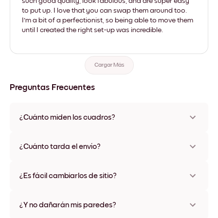
such good quality, look fabulous, and are super easy
to put up. I love that you can swap them around too.
I'm a bit of a perfectionist, so being able to move them
until I created the right set-up was incredible.
Cargar Más
Preguntas Frecuentes
¿Cuánto miden los cuadros?
Los tamaños varían de 21x28 cm a 56x112 cm. Disponible en
varios materiales y colores de marco, incluidas opciones sin
¿Cuánto tarda el envío?
marco y con lienzo.
Una semana, más o menos. Hay opciones de envío exprés
disponibles en algunos países. Te enviaremos un número de
¿Es fácil cambiarlos de sitio?
seguimiento después de tu compra
¡Superfácil! Están diseñados para moverse varias veces sin
ningún daño
¿Y no dañarán mis paredes?