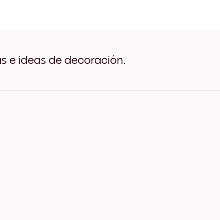
Azure Dome Negro
Azure Dome Blanco
Azure Dome Madera de Ro
Azure Dome Ancho Negro
Azure Dome Ancho Blanco
Azure Dome Ancho Nuez
as e ideas de decoración.
Azure Dome Lienzo