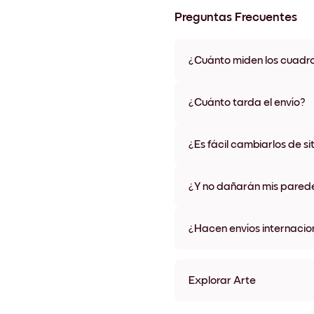
Preguntas Frecuentes
¿Cuánto miden los cuadr
Los tamaños varían de 21x28 
materiales y colores de marco,
¿Cuánto tarda el envío?
Una semana, más o menos. Hay
algunos países. Te enviaremo
¿Es fácil cambiarlos de si
compra
¡Superfácil! Están diseñados 
¿Y no dañarán mis pared
No, sin daños
¿Hacen envíos internacio
¡Sí, a la mayoría de los países
Explorar Arte
Azure Dome Sin marco