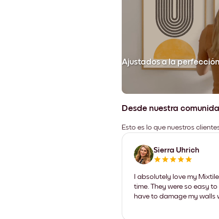
Ajustados a la perfecció
Desde nuestra comunid
Esto es lo que nuestros client
Sierra Uhrich
I absolutely love my Mixti
time. They were so easy to 
have to damage my walls wi