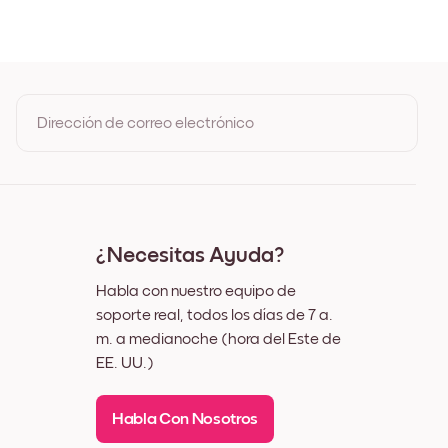
ble
Dirección de correo electrónico
Al registrarte, aceptas los Términos de uso y la Política de
privacidad de Mixtiles
¿Necesitas Ayuda?
Habla con nuestro equipo de
soporte real, todos los días de 7 a.
m. a medianoche (hora del Este de
EE. UU.)
Habla Con Nosotros