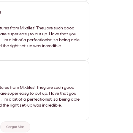
y
tures from Mixtiles! They are such good
 are super easy to put up. I love that you
'm a bit of a perfectionist, so being able
d the right set-up was incredible.
tures from Mixtiles! They are such good
 are super easy to put up. I love that you
'm a bit of a perfectionist, so being able
d the right set-up was incredible.
Cargar Más