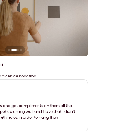
n
No deja marcas
ad
es dicen de nosotros
les and get compliments on them all the
put up on my wall and I love that I didn't
th holes in order to hang them.