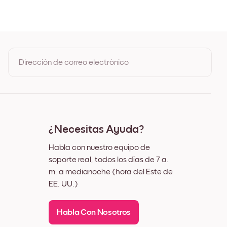
de Roble
egro
lanco
uez
Dirección de correo electrónico
Al registrarte, aceptas los Términos de uso y la Política de
privacidad de Mixtiles
¿Necesitas Ayuda?
Habla con nuestro equipo de
soporte real, todos los días de 7 a.
m. a medianoche (hora del Este de
EE. UU.)
Habla Con Nosotros