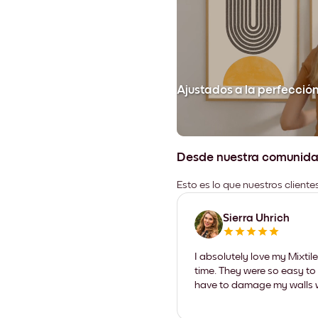
Ajustados a la perfecció
Desde nuestra comunid
Esto es lo que nuestros client
Sierra Uhrich
I absolutely love my Mixti
time. They were so easy to 
have to damage my walls wi