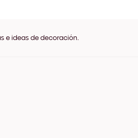
Art Gallery Tokyo Negro
Art Gallery Tokyo Blanco
Art Gallery Tokyo Madera 
Art Gallery Tokyo Ancho N
Art Gallery Tokyo Ancho B
Art Gallery Tokyo Ancho N
as e ideas de decoración.
Art Gallery Tokyo Lienzo