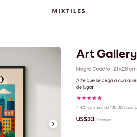
Art Galler
Negro
Cuadro
·
21x28 cm
Arte que se pega a cualquie
de lugar.
4.9/5
Con más de 100.000 valora
US$33
/ cada uno