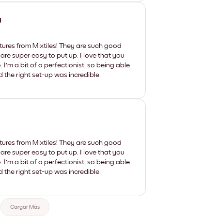
y
tures from Mixtiles! They are such good
 are super easy to put up. I love that you
'm a bit of a perfectionist, so being able
d the right set-up was incredible.
tures from Mixtiles! They are such good
 are super easy to put up. I love that you
'm a bit of a perfectionist, so being able
d the right set-up was incredible.
Cargar Más