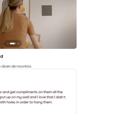
n
No deja marcas
ad
es dicen de nosotros
les and get compliments on them all the
put up on my wall and I love that I didn't
th holes in order to hang them.