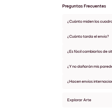
Preguntas Frecuentes
¿Cuánto miden los cuadr
Los tamaños varían de 21x28 
materiales y colores de marco,
¿Cuánto tarda el envío?
Una semana, más o menos. Hay
algunos países. Te enviaremo
¿Es fácil cambiarlos de si
compra
¡Superfácil! Están diseñados 
¿Y no dañarán mis pared
No, sin daños
¿Hacen envíos internacio
¡Sí, a la mayoría de los países
Explorar Arte
Art Gallery Tokyo Sin marc