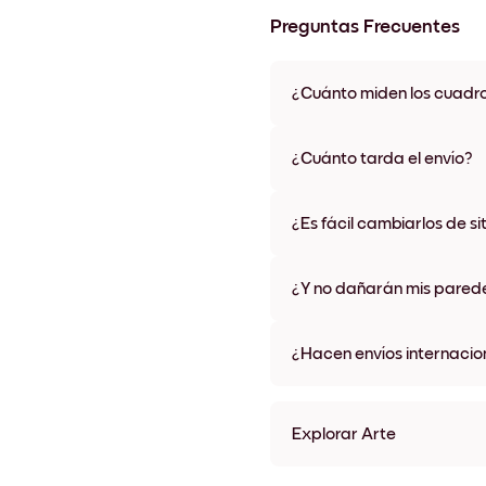
Preguntas Frecuentes
¿Cuánto miden los cuadr
Los tamaños varían de 21x28 
materiales y colores de marco,
¿Cuánto tarda el envío?
Una semana, más o menos. Hay
algunos países. Te enviaremo
¿Es fácil cambiarlos de si
compra
¡Superfácil! Están diseñados 
¿Y no dañarán mis pared
No, sin daños
¿Hacen envíos internacio
¡Sí, a la mayoría de los países
Explorar Arte
Surfside Station Sin marco