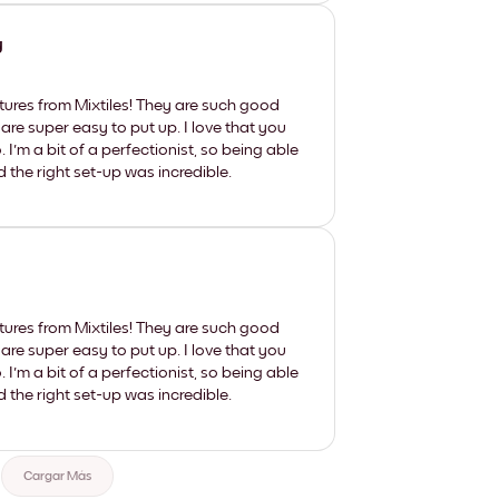
y
tures from Mixtiles! They are such good
 are super easy to put up. I love that you
'm a bit of a perfectionist, so being able
d the right set-up was incredible.
tures from Mixtiles! They are such good
 are super easy to put up. I love that you
'm a bit of a perfectionist, so being able
d the right set-up was incredible.
Cargar Más