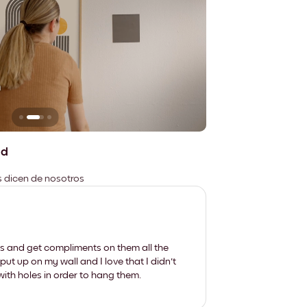
n
No deja marcas
ad
es dicen de nosotros
les and get compliments on them all the
put up on my wall and I love that I didn't
th holes in order to hang them.