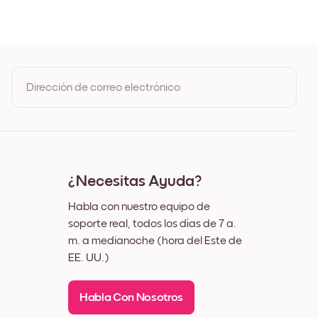
 Roble
gro
nco
ez
Dirección de correo electrónico
Al registrarte, aceptas los Términos de uso y la Política de
privacidad de Mixtiles
¿Necesitas Ayuda?
Habla con nuestro equipo de
soporte real, todos los días de 7 a.
m. a medianoche (hora del Este de
EE. UU.)
Habla Con Nosotros