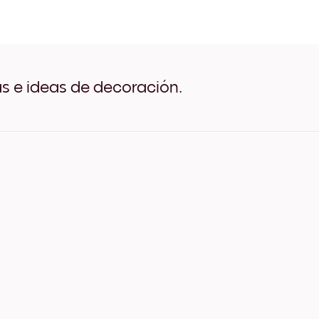
Surfside Station Negro
Surfside Station Blanco
Surfside Station Madera de
Surfside Station Ancho Ne
Surfside Station Ancho Bla
Surfside Station Ancho Nu
as e ideas de decoración.
Surfside Station Lienzo