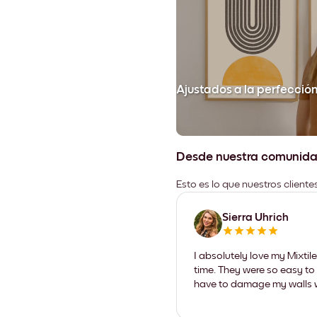
Ajustados a la perfecció
Desde nuestra comunid
Esto es lo que nuestros client
Sierra Uhrich
I absolutely love my Mixti
time. They were so easy to 
have to damage my walls wi