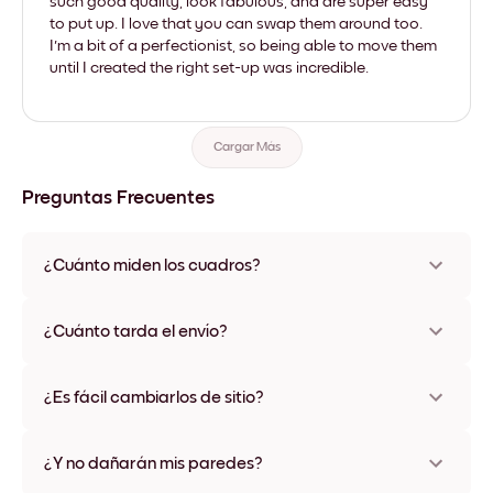
such good quality, look fabulous, and are super easy
to put up. I love that you can swap them around too.
I'm a bit of a perfectionist, so being able to move them
until I created the right set-up was incredible.
Cargar Más
Preguntas Frecuentes
¿Cuánto miden los cuadros?
Los tamaños varían de 21x28 cm a 56x112 cm. Disponible en
varios materiales y colores de marco, incluidas opciones sin
¿Cuánto tarda el envío?
marco y con lienzo.
Una semana, más o menos. Hay opciones de envío exprés
disponibles en algunos países. Te enviaremos un número de
¿Es fácil cambiarlos de sitio?
seguimiento después de tu compra
¡Superfácil! Están diseñados para moverse varias veces sin
ningún daño
¿Y no dañarán mis paredes?