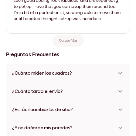
such good quality, look fabulous, and are super easy
to put up. I love that you can swap them around too.
I'm a bit of a perfectionist, so being able to move them
until I created the right set-up was incredible.
Cargar Más
Preguntas Frecuentes
¿Cuánto miden los cuadros?
Los tamaños varían de 21x28 cm a 56x112 cm. Disponible en
varios materiales y colores de marco, incluidas opciones sin
¿Cuánto tarda el envío?
marco y con lienzo.
Una semana, más o menos. Hay opciones de envío exprés
disponibles en algunos países. Te enviaremos un número de
¿Es fácil cambiarlos de sitio?
seguimiento después de tu compra
¡Superfácil! Están diseñados para moverse varias veces sin
ningún daño
¿Y no dañarán mis paredes?