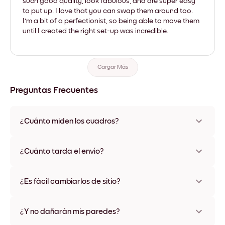
such good quality, look fabulous, and are super easy
to put up. I love that you can swap them around too.
I'm a bit of a perfectionist, so being able to move them
until I created the right set-up was incredible.
Cargar Más
Preguntas Frecuentes
¿Cuánto miden los cuadros?
Los tamaños varían de 21x28 cm a 56x112 cm. Disponible en
varios materiales y colores de marco, incluidas opciones sin
¿Cuánto tarda el envío?
marco y con lienzo.
Una semana, más o menos. Hay opciones de envío exprés
disponibles en algunos países. Te enviaremos un número de
¿Es fácil cambiarlos de sitio?
seguimiento después de tu compra
¡Superfácil! Están diseñados para moverse varias veces sin
ningún daño
¿Y no dañarán mis paredes?