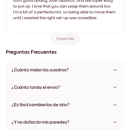
such good quality, look fabulous, and are super easy
to put up. I love that you can swap them around too.
I'm a bit of a perfectionist, so being able to move them
until I created the right set-up was incredible.
Cargar Más
Preguntas Frecuentes
¿Cuánto miden los cuadros?
Los tamaños varían de 21x28 cm a 56x112 cm. Disponible en
varios materiales y colores de marco, incluidas opciones sin
¿Cuánto tarda el envío?
marco y con lienzo.
Una semana, más o menos. Hay opciones de envío exprés
disponibles en algunos países. Te enviaremos un número de
¿Es fácil cambiarlos de sitio?
seguimiento después de tu compra
¡Superfácil! Están diseñados para moverse varias veces sin
ningún daño
¿Y no dañarán mis paredes?