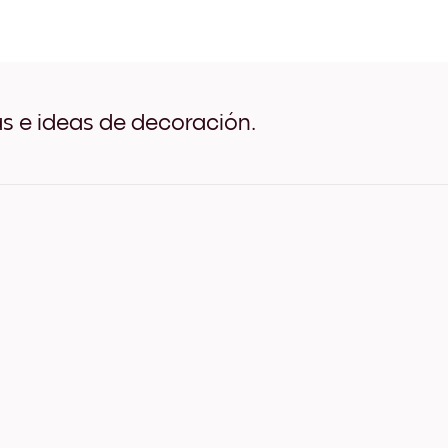
Emerald Marble No.1 Negro
Emerald Marble No.1 Blanc
Emerald Marble No.1 Mader
Emerald Marble No.1 Anch
Emerald Marble No.1 Ancho
Emerald Marble No.1 Anch
as e ideas de decoración.
Emerald Marble No.1 Lienz