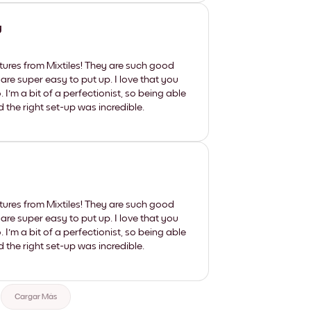
y
tures from Mixtiles! They are such good
 are super easy to put up. I love that you
'm a bit of a perfectionist, so being able
d the right set-up was incredible.
tures from Mixtiles! They are such good
 are super easy to put up. I love that you
'm a bit of a perfectionist, so being able
d the right set-up was incredible.
Cargar Más