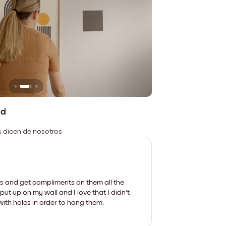
n
No deja marcas
ad
es dicen de nosotros
les and get compliments on them all the
put up on my wall and I love that I didn't
th holes in order to hang them.