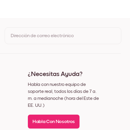
o
a de Roble
o Negro
 Blanco
o Nuez
Dirección de correo electrónico
o
Al registrarte, aceptas los Términos de uso y la Política de
privacidad de Mixtiles
¿Necesitas Ayuda?
Habla con nuestro equipo de
soporte real, todos los días de 7 a.
m. a medianoche (hora del Este de
EE. UU.)
Habla Con Nosotros