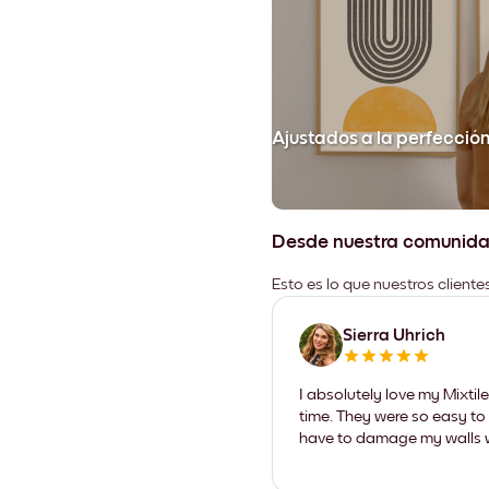
Ajustados a la perfecció
Desde nuestra comunid
Esto es lo que nuestros client
Sierra Uhrich
I absolutely love my Mixti
time. They were so easy to 
have to damage my walls wi