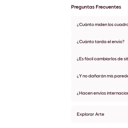
Preguntas Frecuentes
¿Cuánto miden los cuadr
Los tamaños varían de 21x28 
materiales y colores de marco,
¿Cuánto tarda el envío?
Una semana, más o menos. Hay
algunos países. Te enviaremo
¿Es fácil cambiarlos de si
compra
¡Superfácil! Están diseñados 
¿Y no dañarán mis pared
No, sin daños
¿Hacen envíos internacio
¡Sí, a la mayoría de los países
Explorar Arte
Emerald Marble No.1 Sin m