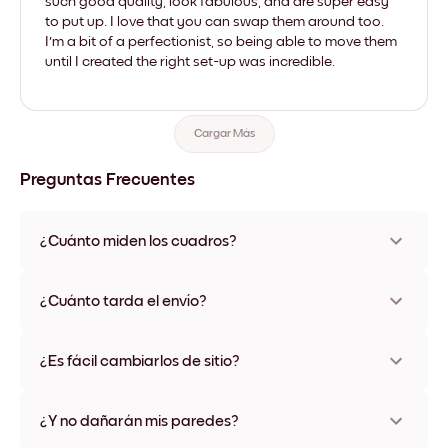
such good quality, look fabulous, and are super easy
to put up. I love that you can swap them around too.
I'm a bit of a perfectionist, so being able to move them
until I created the right set-up was incredible.
Cargar Más
Preguntas Frecuentes
¿Cuánto miden los cuadros?
Los tamaños varían de 21x28 cm a 56x112 cm. Disponible en
varios materiales y colores de marco, incluidas opciones sin
¿Cuánto tarda el envío?
marco y con lienzo.
Una semana, más o menos. Hay opciones de envío exprés
disponibles en algunos países. Te enviaremos un número de
¿Es fácil cambiarlos de sitio?
seguimiento después de tu compra
¡Superfácil! Están diseñados para moverse varias veces sin
ningún daño
¿Y no dañarán mis paredes?