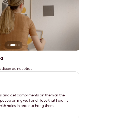
n
No deja marcas
ad
es dicen de nosotros
les and get compliments on them all the
put up on my wall and I love that I didn't
th holes in order to hang them.