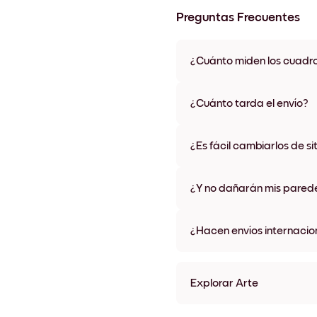
Preguntas Frecuentes
¿Cuánto miden los cuadr
Los tamaños varían de 21x28 
materiales y colores de marco,
¿Cuánto tarda el envío?
Una semana, más o menos. Hay
algunos países. Te enviaremo
¿Es fácil cambiarlos de si
compra
¡Superfácil! Están diseñados 
¿Y no dañarán mis pared
No, sin daños
¿Hacen envíos internacio
¡Sí, a la mayoría de los países
Explorar Arte
Art Gallery N.Y. Sin marco