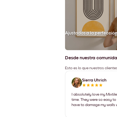
Ajustados a la perfecció
Desde nuestra comunid
Esto es lo que nuestros client
Sierra Uhrich
I absolutely love my Mixti
time. They were so easy to 
have to damage my walls wi