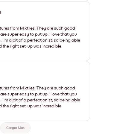
y
tures from Mixtiles! They are such good
 are super easy to put up. I love that you
'm a bit of a perfectionist, so being able
d the right set-up was incredible.
tures from Mixtiles! They are such good
 are super easy to put up. I love that you
'm a bit of a perfectionist, so being able
d the right set-up was incredible.
Cargar Más