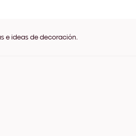
Art Gallery N.Y. Negro
Art Gallery N.Y. Blanco
Art Gallery N.Y. Madera de
Art Gallery N.Y. Ancho Neg
Art Gallery N.Y. Ancho Bla
Art Gallery N.Y. Ancho Nue
as e ideas de decoración.
Art Gallery N.Y. Lienzo