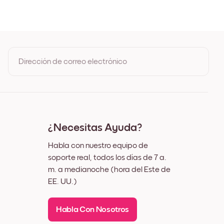
 Roble
ro
nco
z
Dirección de correo electrónico
Al registrarte, aceptas los Términos de uso y la Política de
privacidad de Mixtiles
¿Necesitas Ayuda?
Habla con nuestro equipo de
soporte real, todos los días de 7 a.
m. a medianoche (hora del Este de
EE. UU.)
Habla Con Nosotros