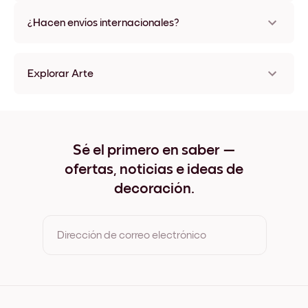
No, sin daños
¿Hacen envíos internacionales?
¡Sí, a la mayoría de los países del mundo!
Explorar Arte
Home Sin marco
Home Negro
Home Blanco
Home Madera de Roble
Sé el primero en saber —
Home Ancho Negro
ofertas, noticias e ideas de
Home Ancho Blanco
Home Ancho Nuez
decoración.
Home Lienzo
Dirección de correo electrónico
Al registrarte, aceptas los Términos de uso y la Política de
privacidad de Mixtiles