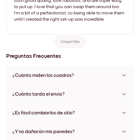
such good quality, look fabulous, and are super easy
to put up. I love that you can swap them around too.
I'm a bit of a perfectionist, so being able to move them
until I created the right set-up was incredible.
Cargar Más
Preguntas Frecuentes
¿Cuánto miden los cuadros?
Los tamaños varían de 21x28 cm a 56x112 cm. Disponible en
varios materiales y colores de marco, incluidas opciones sin
¿Cuánto tarda el envío?
marco y con lienzo.
Una semana, más o menos. Hay opciones de envío exprés
disponibles en algunos países. Te enviaremos un número de
¿Es fácil cambiarlos de sitio?
seguimiento después de tu compra
¡Superfácil! Están diseñados para moverse varias veces sin
ningún daño
¿Y no dañarán mis paredes?