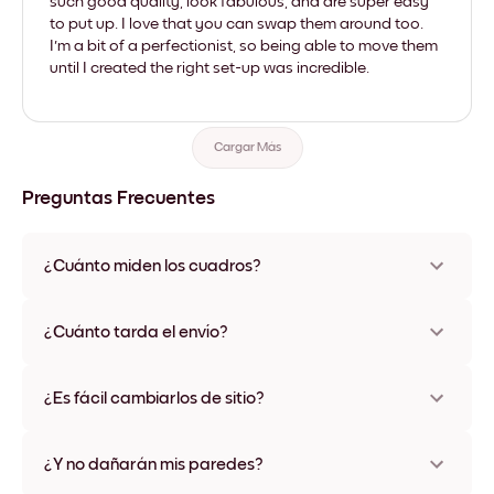
such good quality, look fabulous, and are super easy
to put up. I love that you can swap them around too.
I'm a bit of a perfectionist, so being able to move them
until I created the right set-up was incredible.
Cargar Más
Preguntas Frecuentes
¿Cuánto miden los cuadros?
Los tamaños varían de 21x28 cm a 56x112 cm. Disponible en
varios materiales y colores de marco, incluidas opciones sin
¿Cuánto tarda el envío?
marco y con lienzo.
Una semana, más o menos. Hay opciones de envío exprés
disponibles en algunos países. Te enviaremos un número de
¿Es fácil cambiarlos de sitio?
seguimiento después de tu compra
¡Superfácil! Están diseñados para moverse varias veces sin
ningún daño
¿Y no dañarán mis paredes?