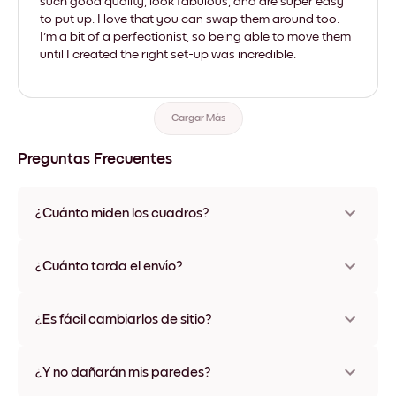
such good quality, look fabulous, and are super easy
to put up. I love that you can swap them around too.
I'm a bit of a perfectionist, so being able to move them
until I created the right set-up was incredible.
Cargar Más
Preguntas Frecuentes
¿Cuánto miden los cuadros?
Los tamaños varían de 21x28 cm a 56x112 cm. Disponible en
varios materiales y colores de marco, incluidas opciones sin
¿Cuánto tarda el envío?
marco y con lienzo.
Una semana, más o menos. Hay opciones de envío exprés
disponibles en algunos países. Te enviaremos un número de
¿Es fácil cambiarlos de sitio?
seguimiento después de tu compra
¡Superfácil! Están diseñados para moverse varias veces sin
ningún daño
¿Y no dañarán mis paredes?