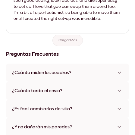
such good quality, look fabulous, and are super easy
to put up. I love that you can swap them around too.
I'm a bit of a perfectionist, so being able to move them
until I created the right set-up was incredible.
Cargar Más
Preguntas Frecuentes
¿Cuánto miden los cuadros?
Los tamaños varían de 21x28 cm a 56x112 cm. Disponible en
varios materiales y colores de marco, incluidas opciones sin
¿Cuánto tarda el envío?
marco y con lienzo.
Una semana, más o menos. Hay opciones de envío exprés
disponibles en algunos países. Te enviaremos un número de
¿Es fácil cambiarlos de sitio?
seguimiento después de tu compra
¡Superfácil! Están diseñados para moverse varias veces sin
ningún daño
¿Y no dañarán mis paredes?