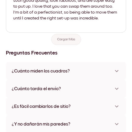
such good quality, look fabulous, and are super easy
to put up. I love that you can swap them around too.
I'm a bit of a perfectionist, so being able to move them
until I created the right set-up was incredible.
Cargar Más
Preguntas Frecuentes
¿Cuánto miden los cuadros?
Los tamaños varían de 21x28 cm a 56x112 cm. Disponible en
varios materiales y colores de marco, incluidas opciones sin
¿Cuánto tarda el envío?
marco y con lienzo.
Una semana, más o menos. Hay opciones de envío exprés
disponibles en algunos países. Te enviaremos un número de
¿Es fácil cambiarlos de sitio?
seguimiento después de tu compra
¡Superfácil! Están diseñados para moverse varias veces sin
ningún daño
¿Y no dañarán mis paredes?