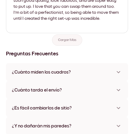
such good quality, look fabulous, and are super easy
to put up. I love that you can swap them around too.
I'm a bit of a perfectionist, so being able to move them
until I created the right set-up was incredible.
Cargar Más
Preguntas Frecuentes
¿Cuánto miden los cuadros?
Los tamaños varían de 21x28 cm a 56x112 cm. Disponible en
varios materiales y colores de marco, incluidas opciones sin
¿Cuánto tarda el envío?
marco y con lienzo.
Una semana, más o menos. Hay opciones de envío exprés
disponibles en algunos países. Te enviaremos un número de
¿Es fácil cambiarlos de sitio?
seguimiento después de tu compra
¡Superfácil! Están diseñados para moverse varias veces sin
ningún daño
¿Y no dañarán mis paredes?