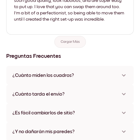
such good quality, look fabulous, and are super easy
to put up. I love that you can swap them around too.
I'm a bit of a perfectionist, so being able to move them
until I created the right set-up was incredible.
Cargar Más
Preguntas Frecuentes
¿Cuánto miden los cuadros?
Los tamaños varían de 21x28 cm a 56x112 cm. Disponible en
varios materiales y colores de marco, incluidas opciones sin
¿Cuánto tarda el envío?
marco y con lienzo.
Una semana, más o menos. Hay opciones de envío exprés
disponibles en algunos países. Te enviaremos un número de
¿Es fácil cambiarlos de sitio?
seguimiento después de tu compra
¡Superfácil! Están diseñados para moverse varias veces sin
ningún daño
¿Y no dañarán mis paredes?