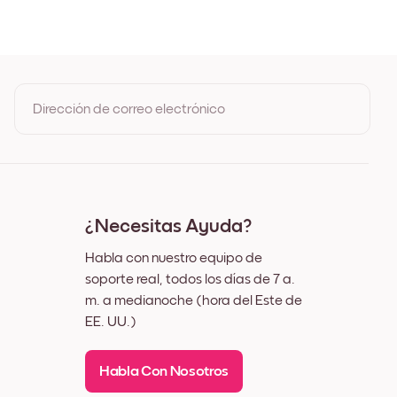
ble
Dirección de correo electrónico
Al registrarte, aceptas los Términos de uso y la Política de
privacidad de Mixtiles
¿Necesitas Ayuda?
Habla con nuestro equipo de
soporte real, todos los días de 7 a.
m. a medianoche (hora del Este de
EE. UU.)
Habla Con Nosotros