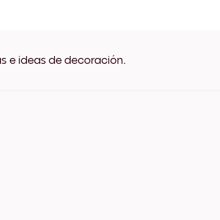
Golden Tree Negro
Golden Tree Blanco
Golden Tree Madera de Ro
Golden Tree Ancho Negro
Golden Tree Ancho Blanco
Golden Tree Ancho Nuez
as e ideas de decoración.
Golden Tree Lienzo