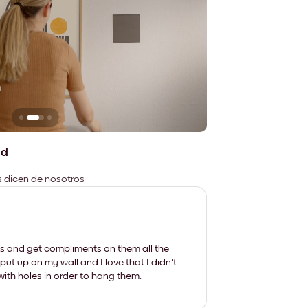
n
No deja marcas
ad
es dicen de nosotros
les and get compliments on them all the
put up on my wall and I love that I didn't
th holes in order to hang them.