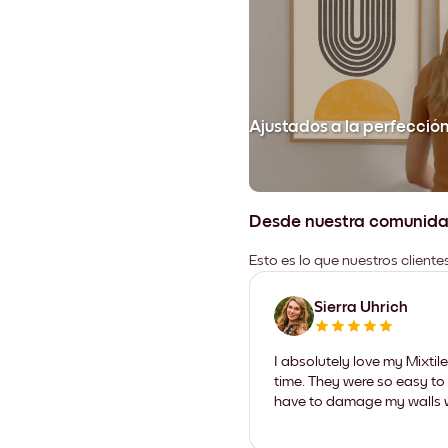
Ajustados a la perfecció
Desde nuestra comunid
Esto es lo que nuestros client
Sierra Uhrich
I absolutely love my Mixti
time. They were so easy to 
have to damage my walls wi