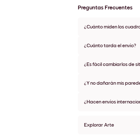
Preguntas Frecuentes
¿Cuánto miden los cuadr
Los tamaños varían de 21x28 
materiales y colores de marco,
¿Cuánto tarda el envío?
Una semana, más o menos. Hay
algunos países. Te enviaremo
¿Es fácil cambiarlos de si
compra
¡Superfácil! Están diseñados 
¿Y no dañarán mis pared
No, sin daños
¿Hacen envíos internacio
¡Sí, a la mayoría de los países
Explorar Arte
Golden Tree Sin marco