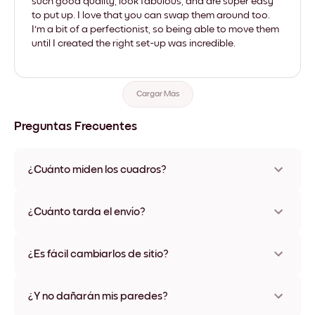
such good quality, look fabulous, and are super easy
to put up. I love that you can swap them around too.
I'm a bit of a perfectionist, so being able to move them
until I created the right set-up was incredible.
Cargar Más
Preguntas Frecuentes
¿Cuánto miden los cuadros?
Los tamaños varían de 21x28 cm a 56x112 cm. Disponible en
varios materiales y colores de marco, incluidas opciones sin
¿Cuánto tarda el envío?
marco y con lienzo.
Una semana, más o menos. Hay opciones de envío exprés
disponibles en algunos países. Te enviaremos un número de
¿Es fácil cambiarlos de sitio?
seguimiento después de tu compra
¡Superfácil! Están diseñados para moverse varias veces sin
ningún daño
¿Y no dañarán mis paredes?