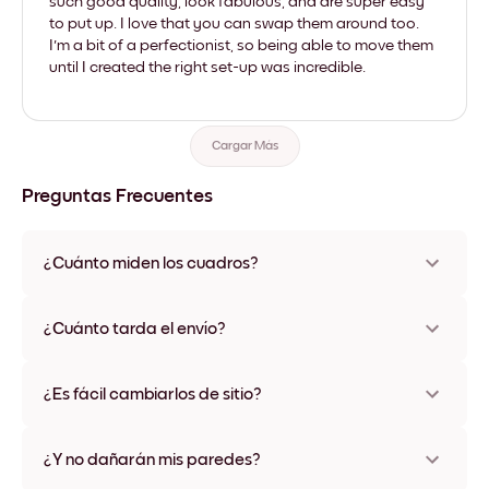
such good quality, look fabulous, and are super easy
to put up. I love that you can swap them around too.
I'm a bit of a perfectionist, so being able to move them
until I created the right set-up was incredible.
Cargar Más
Preguntas Frecuentes
¿Cuánto miden los cuadros?
Los tamaños varían de 21x28 cm a 56x112 cm. Disponible en
varios materiales y colores de marco, incluidas opciones sin
¿Cuánto tarda el envío?
marco y con lienzo.
Una semana, más o menos. Hay opciones de envío exprés
disponibles en algunos países. Te enviaremos un número de
¿Es fácil cambiarlos de sitio?
seguimiento después de tu compra
¡Superfácil! Están diseñados para moverse varias veces sin
ningún daño
¿Y no dañarán mis paredes?