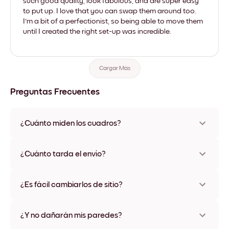
such good quality, look fabulous, and are super easy
to put up. I love that you can swap them around too.
I'm a bit of a perfectionist, so being able to move them
until I created the right set-up was incredible.
Cargar Más
Preguntas Frecuentes
¿Cuánto miden los cuadros?
Los tamaños varían de 21x28 cm a 56x112 cm. Disponible en
varios materiales y colores de marco, incluidas opciones sin
¿Cuánto tarda el envío?
marco y con lienzo.
Una semana, más o menos. Hay opciones de envío exprés
disponibles en algunos países. Te enviaremos un número de
¿Es fácil cambiarlos de sitio?
seguimiento después de tu compra
¡Superfácil! Están diseñados para moverse varias veces sin
ningún daño
¿Y no dañarán mis paredes?