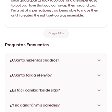
such good quality, look fabulous, and are super easy
to put up. I love that you can swap them around too.
I'm a bit of a perfectionist, so being able to move them
until I created the right set-up was incredible.
Cargar Más
Preguntas Frecuentes
¿Cuánto miden los cuadros?
Los tamaños varían de 21x28 cm a 56x112 cm. Disponible en
varios materiales y colores de marco, incluidas opciones sin
¿Cuánto tarda el envío?
marco y con lienzo.
Una semana, más o menos. Hay opciones de envío exprés
disponibles en algunos países. Te enviaremos un número de
¿Es fácil cambiarlos de sitio?
seguimiento después de tu compra
¡Superfácil! Están diseñados para moverse varias veces sin
ningún daño
¿Y no dañarán mis paredes?