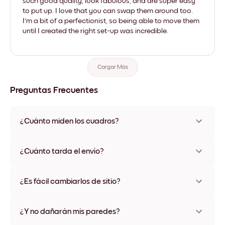
such good quality, look fabulous, and are super easy
to put up. I love that you can swap them around too.
I'm a bit of a perfectionist, so being able to move them
until I created the right set-up was incredible.
Cargar Más
Preguntas Frecuentes
¿Cuánto miden los cuadros?
Los tamaños varían de 21x28 cm a 56x112 cm. Disponible en
varios materiales y colores de marco, incluidas opciones sin
¿Cuánto tarda el envío?
marco y con lienzo.
Una semana, más o menos. Hay opciones de envío exprés
disponibles en algunos países. Te enviaremos un número de
¿Es fácil cambiarlos de sitio?
seguimiento después de tu compra
¡Superfácil! Están diseñados para moverse varias veces sin
ningún daño
¿Y no dañarán mis paredes?