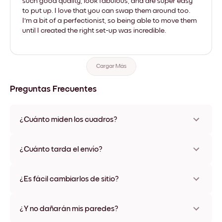
such good quality, look fabulous, and are super easy
to put up. I love that you can swap them around too.
I'm a bit of a perfectionist, so being able to move them
until I created the right set-up was incredible.
Cargar Más
Preguntas Frecuentes
¿Cuánto miden los cuadros?
Los tamaños varían de 21x28 cm a 56x112 cm. Disponible en
varios materiales y colores de marco, incluidas opciones sin
¿Cuánto tarda el envío?
marco y con lienzo.
Una semana, más o menos. Hay opciones de envío exprés
disponibles en algunos países. Te enviaremos un número de
¿Es fácil cambiarlos de sitio?
seguimiento después de tu compra
¡Superfácil! Están diseñados para moverse varias veces sin
ningún daño
¿Y no dañarán mis paredes?