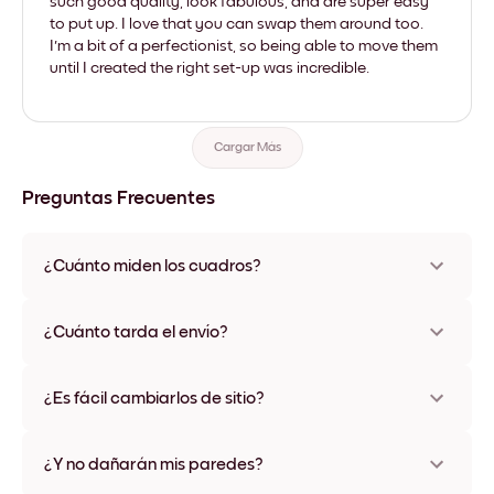
such good quality, look fabulous, and are super easy
to put up. I love that you can swap them around too.
I'm a bit of a perfectionist, so being able to move them
until I created the right set-up was incredible.
Cargar Más
Preguntas Frecuentes
¿Cuánto miden los cuadros?
Los tamaños varían de 21x28 cm a 56x112 cm. Disponible en
varios materiales y colores de marco, incluidas opciones sin
¿Cuánto tarda el envío?
marco y con lienzo.
Una semana, más o menos. Hay opciones de envío exprés
disponibles en algunos países. Te enviaremos un número de
¿Es fácil cambiarlos de sitio?
seguimiento después de tu compra
¡Superfácil! Están diseñados para moverse varias veces sin
ningún daño
¿Y no dañarán mis paredes?