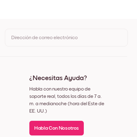
le
Dirección de correo electrónico
Al registrarte, aceptas los Términos de uso y la Política de
privacidad de Mixtiles
¿Necesitas Ayuda?
Habla con nuestro equipo de
soporte real, todos los días de 7 a.
m. a medianoche (hora del Este de
EE. UU.)
Habla Con Nosotros