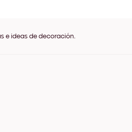
She Belived Negro
She Belived Blanco
She Belived Madera de Rob
She Belived Ancho Negro
She Belived Ancho Blanco
She Belived Ancho Nuez
as e ideas de decoración.
She Belived Lienzo