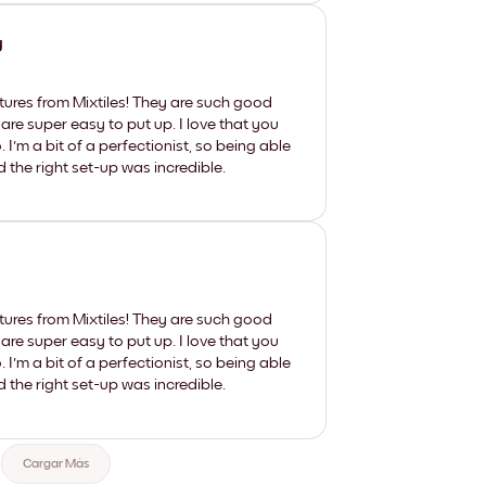
y
tures from Mixtiles! They are such good
 are super easy to put up. I love that you
'm a bit of a perfectionist, so being able
d the right set-up was incredible.
tures from Mixtiles! They are such good
 are super easy to put up. I love that you
'm a bit of a perfectionist, so being able
d the right set-up was incredible.
Cargar Más