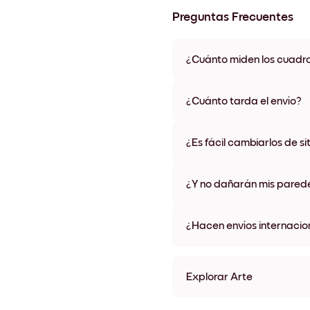
Preguntas Frecuentes
¿Cuánto miden los cuadr
Los tamaños varían de 21x28 
materiales y colores de marco,
¿Cuánto tarda el envío?
Una semana, más o menos. Hay
algunos países. Te enviaremo
¿Es fácil cambiarlos de si
compra
¡Superfácil! Están diseñados 
¿Y no dañarán mis pared
No, sin daños
¿Hacen envíos internacio
¡Sí, a la mayoría de los países
Explorar Arte
She Belived Sin marco