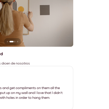
n
No deja marcas
ad
es dicen de nosotros
les and get compliments on them all the
put up on my wall and I love that I didn't
th holes in order to hang them.