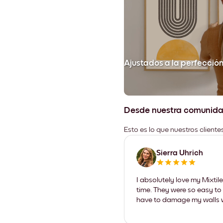
Ajustados a la perfecció
Desde nuestra comunid
Esto es lo que nuestros client
Sierra Uhrich
I absolutely love my Mixti
time. They were so easy to 
have to damage my walls wi