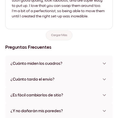
such good quality, look fabulous, and are super easy
to put up. I love that you can swap them around too.
I'm a bit of a perfectionist, so being able to move them
until I created the right set-up was incredible.
Cargar Más
Preguntas Frecuentes
¿Cuánto miden los cuadros?
Los tamaños varían de 21x28 cm a 56x112 cm. Disponible en
varios materiales y colores de marco, incluidas opciones sin
¿Cuánto tarda el envío?
marco y con lienzo.
Una semana, más o menos. Hay opciones de envío exprés
disponibles en algunos países. Te enviaremos un número de
¿Es fácil cambiarlos de sitio?
seguimiento después de tu compra
¡Superfácil! Están diseñados para moverse varias veces sin
ningún daño
¿Y no dañarán mis paredes?