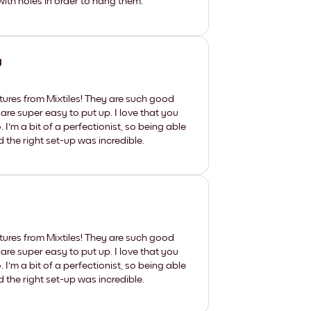
th holes in order to hang them.
y
tures from Mixtiles! They are such good
 are super easy to put up. I love that you
'm a bit of a perfectionist, so being able
d the right set-up was incredible.
tures from Mixtiles! They are such good
 are super easy to put up. I love that you
'm a bit of a perfectionist, so being able
d the right set-up was incredible.