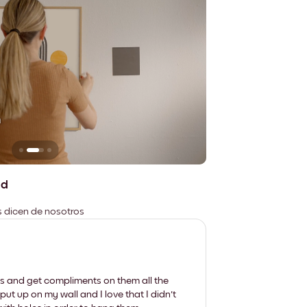
n
No deja marcas
ad
es dicen de nosotros
les and get compliments on them all the
put up on my wall and I love that I didn't