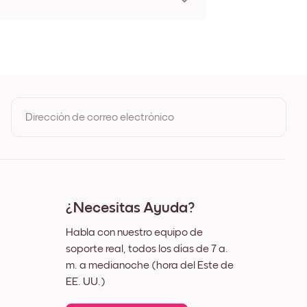
t Giverny Sin marco
t Giverny Negro
t Giverny Blanco
t Giverny Madera de Roble
t Giverny Ancho Negro
t Giverny Ancho Blanco
t Giverny Ancho Nuez
Dirección de correo electrónico
 Giverny Lienzo
Al registrarte, aceptas los Términos de uso y la Política de
privacidad de Mixtiles
¿Necesitas Ayuda?
Habla con nuestro equipo de
soporte real, todos los días de 7 a.
m. a medianoche (hora del Este de
EE. UU.)