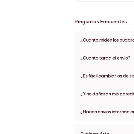
Preguntas Frecuentes
¿Cuánto miden los cuadr
Los tamaños varían de 21x28 
materiales y colores de marco,
¿Cuánto tarda el envío?
Una semana, más o menos. Hay
algunos países. Te enviaremo
¿Es fácil cambiarlos de si
compra
¡Superfácil! Están diseñados 
¿Y no dañarán mis pared
No, sin daños
¿Hacen envíos internacio
¡Sí, a la mayoría de los países