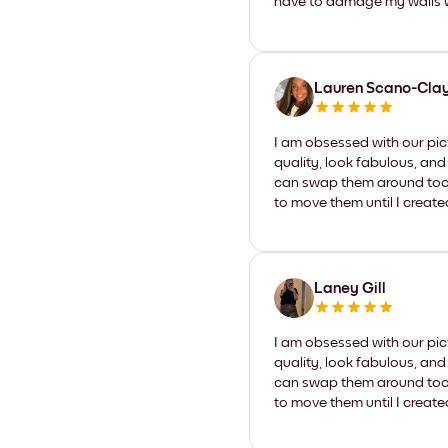
have to damage my walls wi
Lauren Scano-Cla
I am obsessed with our pic
quality, look fabulous, and
can swap them around too. I
to move them until I create
Laney Gill
I am obsessed with our pic
quality, look fabulous, and
can swap them around too. I
to move them until I create