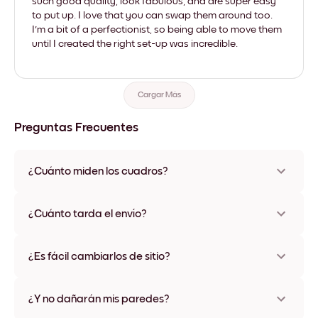
such good quality, look fabulous, and are super easy
to put up. I love that you can swap them around too.
I'm a bit of a perfectionist, so being able to move them
until I created the right set-up was incredible.
Cargar Más
Preguntas Frecuentes
¿Cuánto miden los cuadros?
Los tamaños varían de 21x28 cm a 56x112 cm. Disponible en
varios materiales y colores de marco, incluidas opciones sin
¿Cuánto tarda el envío?
marco y con lienzo.
Una semana, más o menos. Hay opciones de envío exprés
disponibles en algunos países. Te enviaremos un número de
¿Es fácil cambiarlos de sitio?
seguimiento después de tu compra
¡Superfácil! Están diseñados para moverse varias veces sin
ningún daño
¿Y no dañarán mis paredes?