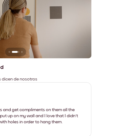
n
No deja marcas
ad
es dicen de nosotros
les and get compliments on them all the
put up on my wall and I love that I didn't
th holes in order to hang them.