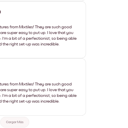
y
tures from Mixtiles! They are such good
 are super easy to put up. I love that you
'm a bit of a perfectionist, so being able
d the right set-up was incredible.
tures from Mixtiles! They are such good
 are super easy to put up. I love that you
'm a bit of a perfectionist, so being able
d the right set-up was incredible.
Cargar Más