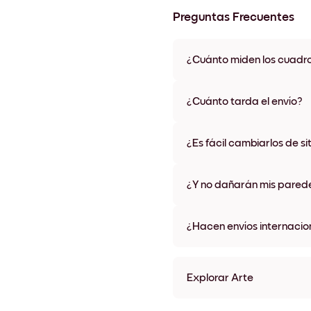
Preguntas Frecuentes
¿Cuánto miden los cuadr
Los tamaños varían de 21x28 
materiales y colores de marco,
¿Cuánto tarda el envío?
Una semana, más o menos. Hay
algunos países. Te enviaremo
¿Es fácil cambiarlos de si
compra
¡Superfácil! Están diseñados 
¿Y no dañarán mis pared
No, sin daños
¿Hacen envíos internacio
¡Sí, a la mayoría de los países
Explorar Arte
Silhouette Tree Sin marco