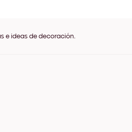
Silhouette Tree Negro
Silhouette Tree Blanco
Silhouette Tree Madera de 
Silhouette Tree Ancho Negr
Silhouette Tree Ancho Blan
Silhouette Tree Ancho Nuez
as e ideas de decoración.
Silhouette Tree Lienzo