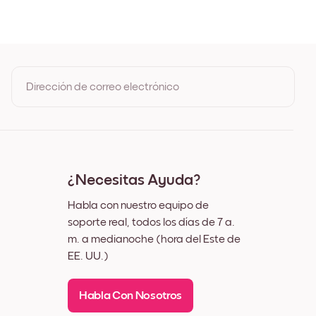
Roble
o
co
Dirección de correo electrónico
Al registrarte, aceptas los Términos de uso y la Política de
privacidad de Mixtiles
¿Necesitas Ayuda?
Habla con nuestro equipo de
soporte real, todos los días de 7 a.
m. a medianoche (hora del Este de
EE. UU.)
Habla Con Nosotros