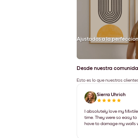
Ajustados a la perfecció
Desde nuestra comunid
Esto es lo que nuestros client
Sierra Uhrich
I absolutely love my Mixti
time. They were so easy to 
have to damage my walls wi