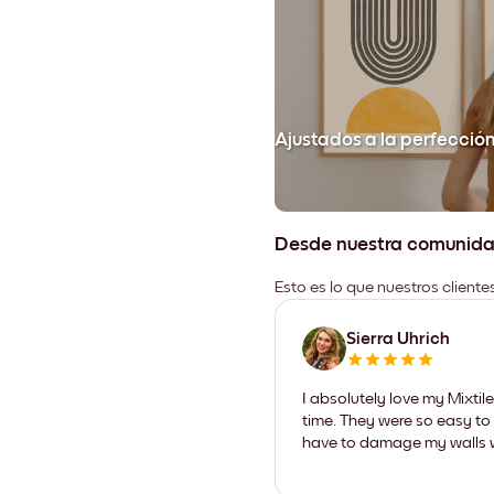
Ajustados a la perfecció
Desde nuestra comunid
Esto es lo que nuestros client
Sierra Uhrich
I absolutely love my Mixti
time. They were so easy to 
have to damage my walls wi