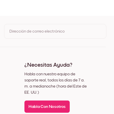
gro
anco
dera de Roble
cho Negro
cho Blanco
cho Nuez
Dirección de correo electrónico
nzo
Al registrarte, aceptas los Términos de uso y la Política de
privacidad de Mixtiles
¿Necesitas Ayuda?
Habla con nuestro equipo de
soporte real, todos los días de 7 a.
m. a medianoche (hora del Este de
EE. UU.)
Habla Con Nosotros