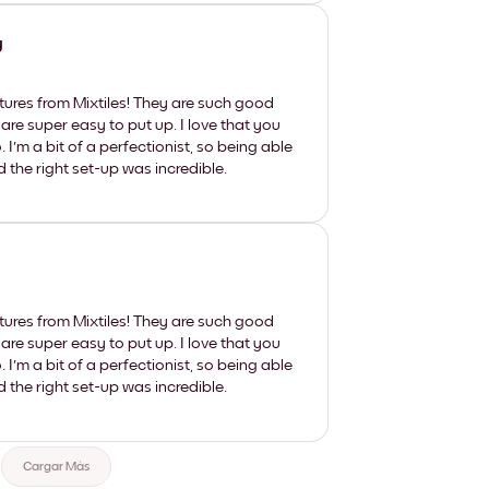
y
tures from Mixtiles! They are such good
 are super easy to put up. I love that you
'm a bit of a perfectionist, so being able
d the right set-up was incredible.
tures from Mixtiles! They are such good
 are super easy to put up. I love that you
'm a bit of a perfectionist, so being able
d the right set-up was incredible.
Cargar Más