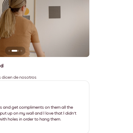
n
No deja marcas
ad
es dicen de nosotros
les and get compliments on them all the
put up on my wall and I love that I didn't
th holes in order to hang them.