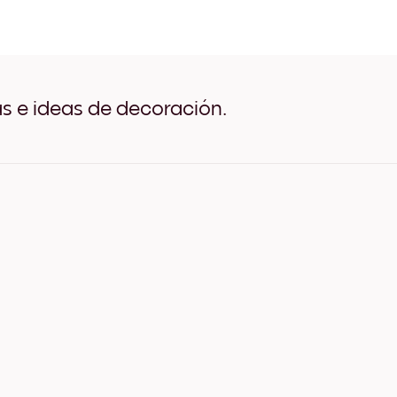
Shadows of nature No.1 Ne
Shadows of nature No.1 Bl
Shadows of nature No.1 Ma
Shadows of nature No.1 An
Shadows of nature No.1 An
Shadows of nature No.1 An
as e ideas de decoración.
Shadows of nature No.1 Lie