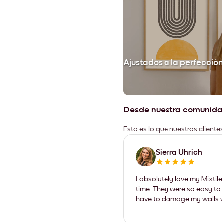
Ajustados a la perfecció
Desde nuestra comunid
Esto es lo que nuestros client
Sierra Uhrich
I absolutely love my Mixti
time. They were so easy to 
have to damage my walls wi