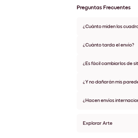
Preguntas Frecuentes
¿Cuánto miden los cuadr
Los tamaños varían de 21x28 
materiales y colores de marco,
¿Cuánto tarda el envío?
Una semana, más o menos. Hay
algunos países. Te enviaremo
¿Es fácil cambiarlos de si
compra
¡Superfácil! Están diseñados 
¿Y no dañarán mis pared
No, sin daños
¿Hacen envíos internacio
¡Sí, a la mayoría de los países
Explorar Arte
Family Sage green Sin mar