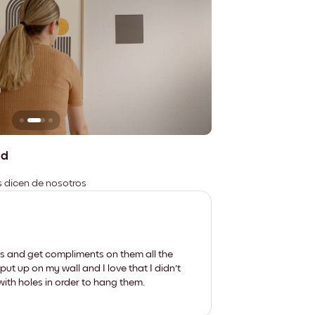
n
No deja marcas
ad
es dicen de nosotros
les and get compliments on them all the
put up on my wall and I love that I didn't
th holes in order to hang them.