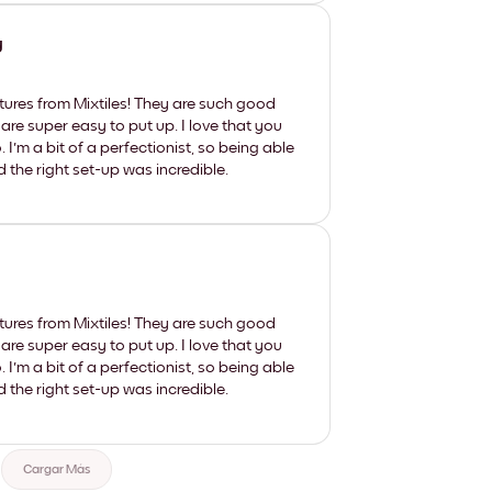
y
tures from Mixtiles! They are such good
 are super easy to put up. I love that you
'm a bit of a perfectionist, so being able
d the right set-up was incredible.
tures from Mixtiles! They are such good
 are super easy to put up. I love that you
'm a bit of a perfectionist, so being able
d the right set-up was incredible.
Cargar Más