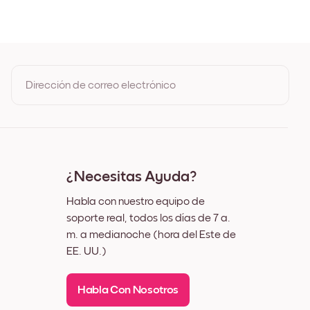
de Roble
Negro
Blanco
Nuez
Dirección de correo electrónico
Al registrarte, aceptas los Términos de uso y la Política de
privacidad de Mixtiles
¿Necesitas Ayuda?
Habla con nuestro equipo de
soporte real, todos los días de 7 a.
m. a medianoche (hora del Este de
EE. UU.)
Habla Con Nosotros