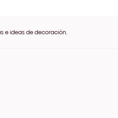
Family Sage green Negro
Family Sage green Blanco
Family Sage green Madera 
Family Sage green Ancho 
Family Sage green Ancho 
Family Sage green Ancho 
as e ideas de decoración.
Family Sage green Lienzo