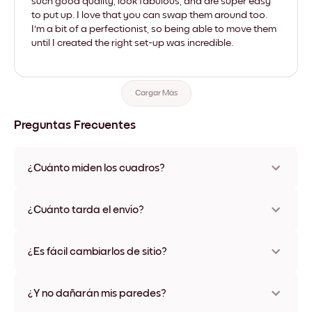
such good quality, look fabulous, and are super easy
to put up. I love that you can swap them around too.
I'm a bit of a perfectionist, so being able to move them
until I created the right set-up was incredible.
Cargar Más
Preguntas Frecuentes
¿Cuánto miden los cuadros?
Los tamaños varían de 21x28 cm a 56x112 cm. Disponible en
varios materiales y colores de marco, incluidas opciones sin
¿Cuánto tarda el envío?
marco y con lienzo.
Una semana, más o menos. Hay opciones de envío exprés
disponibles en algunos países. Te enviaremos un número de
¿Es fácil cambiarlos de sitio?
seguimiento después de tu compra
¡Superfácil! Están diseñados para moverse varias veces sin
ningún daño
¿Y no dañarán mis paredes?