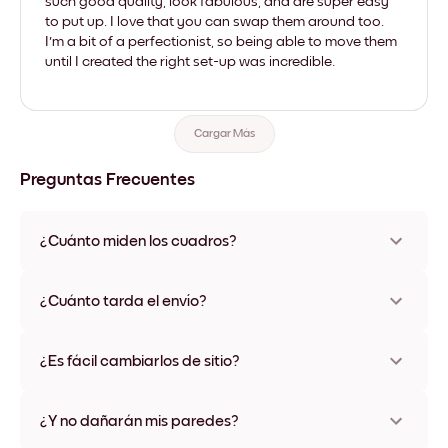
such good quality, look fabulous, and are super easy
to put up. I love that you can swap them around too.
I'm a bit of a perfectionist, so being able to move them
until I created the right set-up was incredible.
Cargar Más
Preguntas Frecuentes
¿Cuánto miden los cuadros?
Los tamaños varían de 21x28 cm a 56x112 cm. Disponible en
varios materiales y colores de marco, incluidas opciones sin
¿Cuánto tarda el envío?
marco y con lienzo.
Una semana, más o menos. Hay opciones de envío exprés
disponibles en algunos países. Te enviaremos un número de
¿Es fácil cambiarlos de sitio?
seguimiento después de tu compra
¡Superfácil! Están diseñados para moverse varias veces sin
ningún daño
¿Y no dañarán mis paredes?