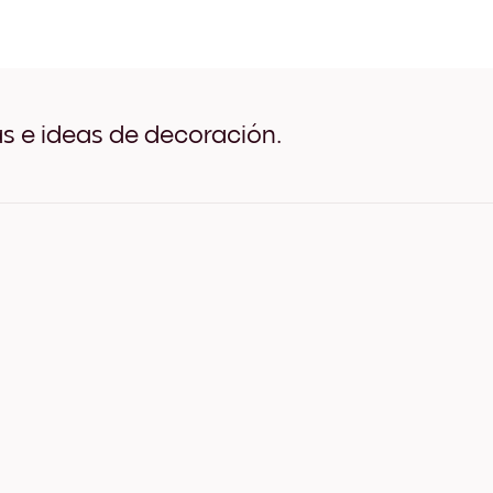
Art Gallery London Negro
Art Gallery London Blanco
Art Gallery London Madera
Art Gallery London Ancho 
Art Gallery London Ancho 
Art Gallery London Ancho 
as e ideas de decoración.
Art Gallery London Lienzo