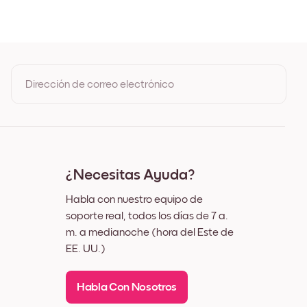
 de Roble
Negro
Blanco
Nuez
Dirección de correo electrónico
Al registrarte, aceptas los Términos de uso y la Política de
privacidad de Mixtiles
¿Necesitas Ayuda?
Habla con nuestro equipo de
soporte real, todos los días de 7 a.
m. a medianoche (hora del Este de
EE. UU.)
Habla Con Nosotros