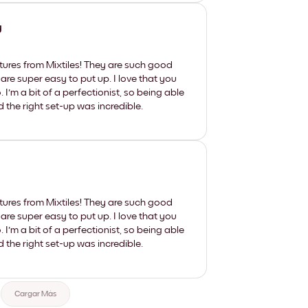
y
tures from Mixtiles! They are such good
 are super easy to put up. I love that you
'm a bit of a perfectionist, so being able
d the right set-up was incredible.
tures from Mixtiles! They are such good
 are super easy to put up. I love that you
'm a bit of a perfectionist, so being able
d the right set-up was incredible.
Cargar Más