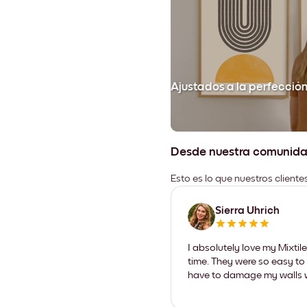
Ajustados a la perfecció
Desde nuestra comunid
Esto es lo que nuestros client
Sierra Uhrich
I absolutely love my Mixti
time. They were so easy to 
have to damage my walls wi