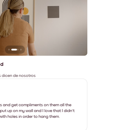
n
No deja marcas
ad
es dicen de nosotros
les and get compliments on them all the
put up on my wall and I love that I didn't
th holes in order to hang them.