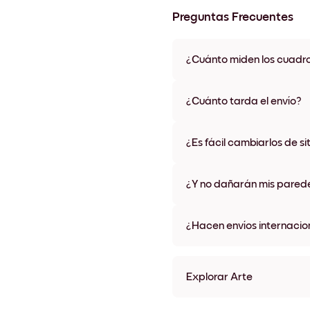
Preguntas Frecuentes
¿Cuánto miden los cuadr
Los tamaños varían de 21x28 
materiales y colores de marco,
¿Cuánto tarda el envío?
Una semana, más o menos. Hay
algunos países. Te enviaremo
¿Es fácil cambiarlos de si
compra
¡Superfácil! Están diseñados 
¿Y no dañarán mis pared
No, sin daños
¿Hacen envíos internacio
¡Sí, a la mayoría de los países
Explorar Arte
Art Gallery London Sin mar