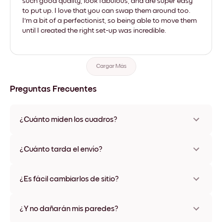
such good quality, look fabulous, and are super easy
to put up. I love that you can swap them around too.
I'm a bit of a perfectionist, so being able to move them
until I created the right set-up was incredible.
Cargar Más
Preguntas Frecuentes
¿Cuánto miden los cuadros?
Los tamaños varían de 21x28 cm a 56x112 cm. Disponible en
varios materiales y colores de marco, incluidas opciones sin
¿Cuánto tarda el envío?
marco y con lienzo.
Una semana, más o menos. Hay opciones de envío exprés
disponibles en algunos países. Te enviaremos un número de
¿Es fácil cambiarlos de sitio?
seguimiento después de tu compra
¡Superfácil! Están diseñados para moverse varias veces sin
ningún daño
¿Y no dañarán mis paredes?