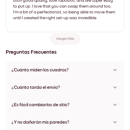
such good quality, look fabulous, and are super easy
to put up. I love that you can swap them around too.
I'm a bit of a perfectionist, so being able to move them
until I created the right set-up was incredible.
Cargar Más
Preguntas Frecuentes
¿Cuánto miden los cuadros?
Los tamaños varían de 21x28 cm a 56x112 cm. Disponible en
varios materiales y colores de marco, incluidas opciones sin
¿Cuánto tarda el envío?
marco y con lienzo.
Una semana, más o menos. Hay opciones de envío exprés
disponibles en algunos países. Te enviaremos un número de
¿Es fácil cambiarlos de sitio?
seguimiento después de tu compra
¡Superfácil! Están diseñados para moverse varias veces sin
ningún daño
¿Y no dañarán mis paredes?