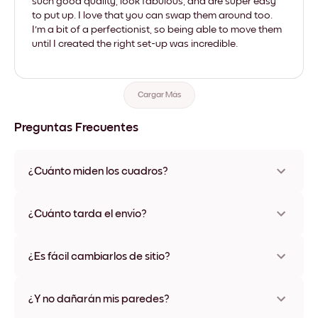
such good quality, look fabulous, and are super easy
to put up. I love that you can swap them around too.
I'm a bit of a perfectionist, so being able to move them
until I created the right set-up was incredible.
Cargar Más
Preguntas Frecuentes
¿Cuánto miden los cuadros?
Los tamaños varían de 21x28 cm a 56x112 cm. Disponible en
varios materiales y colores de marco, incluidas opciones sin
¿Cuánto tarda el envío?
marco y con lienzo.
Una semana, más o menos. Hay opciones de envío exprés
disponibles en algunos países. Te enviaremos un número de
¿Es fácil cambiarlos de sitio?
seguimiento después de tu compra
¡Superfácil! Están diseñados para moverse varias veces sin
ningún daño
¿Y no dañarán mis paredes?