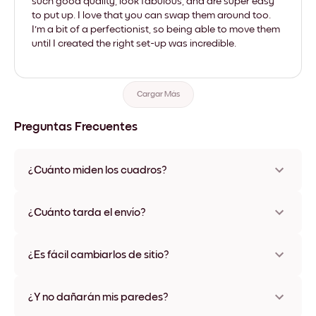
such good quality, look fabulous, and are super easy
to put up. I love that you can swap them around too.
I'm a bit of a perfectionist, so being able to move them
until I created the right set-up was incredible.
Cargar Más
Preguntas Frecuentes
¿Cuánto miden los cuadros?
Los tamaños varían de 21x28 cm a 56x112 cm. Disponible en
varios materiales y colores de marco, incluidas opciones sin
¿Cuánto tarda el envío?
marco y con lienzo.
Una semana, más o menos. Hay opciones de envío exprés
disponibles en algunos países. Te enviaremos un número de
¿Es fácil cambiarlos de sitio?
seguimiento después de tu compra
¡Superfácil! Están diseñados para moverse varias veces sin
ningún daño
¿Y no dañarán mis paredes?